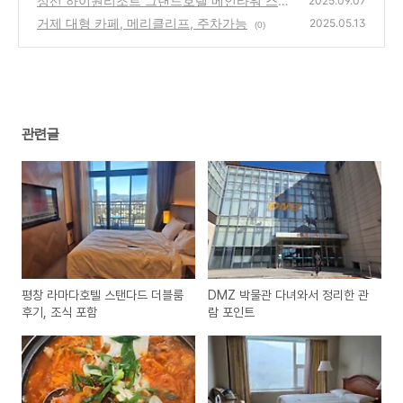
정선 하이원리조트 그랜드호텔 메인타워 스탠
2025.09.07
다드 투 더블 1박 후기
거제 대형 카페, 메리클리프, 주차가능
(0)
2025.05.13
(0)
관련글
평창 라마다호텔 스탠다드 더블룸
DMZ 박물관 다녀와서 정리한 관
후기, 조식 포함
람 포인트