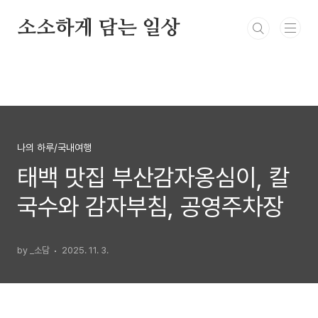
본문 바로가기
소소하게 담는 일상
나의 하루/국내여행
태백 맛집 부산감자옹심이, 칼
국수와 감자부침, 공영주차장
by _소담
2025. 11. 3.