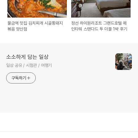
물금역 맛집 김치찌개 시골통돼지
정선 하이원리조트 그랜드호텔 메
볶음 양산점
인타워 스탠다드 투 더블 1박 후기
소소하게 담는 일상
일상 공유 / 시험관 / 여행기
구독하기