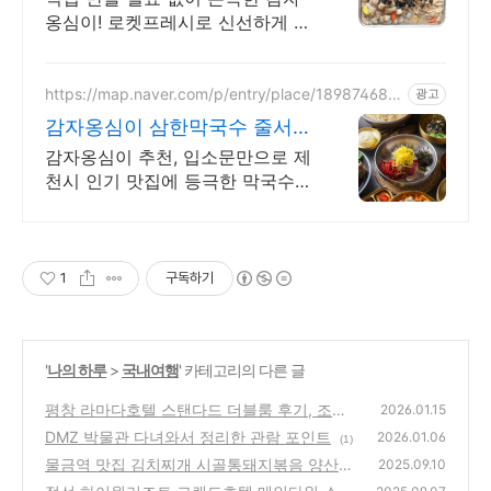
옹심이! 로켓프레시로 신선하게 즐
겨요. 쌀쌀한 날씨에 생각나는 따
뜻한 한 그릇! 바쁜 날에도 간편하
게 즐겨보세요.
https://map.naver.com/p/entry/place/189874685
광고
9
감자옹심이 삼한막국수 줄서지
말고 네이버예약하세요
감자옹심이 추천, 입소문만으로 제
천시 인기 맛집에 등극한 막국수
전문점
1
구독하기
'
나의 하루
>
국내여행
' 카테고리의 다른 글
평창 라마다호텔 스탠다드 더블룸 후기, 조식
2026.01.15
포함
DMZ 박물관 다녀와서 정리한 관람 포인트
(0)
2026.01.06
(1)
물금역 맛집 김치찌개 시골통돼지볶음 양산점
2025.09.10
(2)