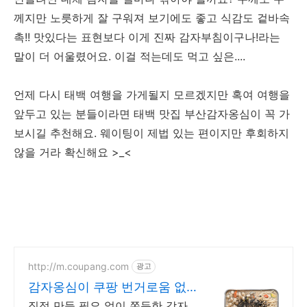
께지만 노릇하게 잘 구워져 보기에도 좋고 식감도 겉바속
촉!! 맛있다는 표현보다 이게 진짜 감자부침이구나!라는
말이 더 어울렸어요. 이걸 적는데도 먹고 싶은....
언제 다시 태백 여행을 가게될지 모르겠지만 혹여 여행을
앞두고 있는 분들이라면 태백 맛집 부산감자옹심이 꼭 가
보시길 추천해요. 웨이팅이 제법 있는 편이지만 후회하지
않을 거라 확신해요 >_<
http://m.coupang.com
광고
감자옹심이 쿠팡 번거로움 없
이 뚝딱
직접 만들 필요 없이 쫀득한 감자