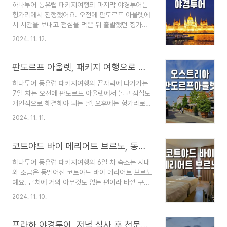
하나투어 동유럽 패키지여행의 마지막 야경투어는
차는 부산 - 인천 - 부다페스트 공항까지 이어지는
헝가리에서 진행했어요. 오전에 판도르프 아울렛에
일정으로 도착해서 바로 호텔로 갔어요. 근처 24시
서 시간을 보내고 점심을 먹은 뒤 출발했던 헝가리
간 마트가 있어서 짐 풀고 다녀왔는데 생각보다 크
는 다른 지역에 비해 확실히 도심이라는 느낌이 강
기도 커서 구경할 것들이 많아 재밌었어요. 오고 가
2024. 11. 12.
하게 들었어요. 도착한 시간은 저녁 먹을 시간이었
는 길이 어두컴컴해서 혼자 다니는 건 위험하지만
고 지역 가이드를 만나 저녁을 같이 먹고 야경을 본
둘이라면 괜찮을 듯! 호텔 이야기와 마트 이야기는
뒤 호텔로 돌아가는 일정! 4시간이라는 자유시간
판도르프 아울렛, 패키지 여행으로 단체 할인 쿠폰
아래 링크에..
을 가지고 다시 만난 일행들과 함께 2시간 30분정
하나투어 동유럽 패키지여행의 끝자락에 다가가는
도를 달려 헝가리로 갔어요. 판도르프 아울렛은 오
7일 차는 오전에 판도르프 아울렛에서 놀고 점심도
스트리아에 있어서 다시 국경을 넘어가야 하는 상황
개인적으로 해결해야 되는 날! 오후에는 헝가리로
이었고 다행히 확인 없이 무난히 통과했어요. 판도
넘어가 야경투어를 하는 일정이에요. 헝가리 야경투
르프 아울렛, 패키지여행으로 단체 할인 쿠폰 충
2024. 11. 11.
어는 시간상 너무 이르면 영웅광장에서 잠깐 시간을
분히 휴식했음에도 여행의 끝자락이라 그런지 너무
보내고 야경을 보러 간다고 했어요. 유럽 호텔에
피곤하게 느껴져 금방 잠들었어요. 헝가리를 얼마
서 숙박하는 건 오늘이 마지막! 내일은 투어하고 바
코트야드 바이 메리어트 브르노, 동유럽 패키지 여행 숙소
남겨두지 않고 일어난 풍경은..
로 공항으로 가기 때문에 호텔이 없어요ㅠ 방문하는
하나투어 동유럽 패키지여행의 6일 차 숙소는 시내
호텔이 괜찮아야 할 텐데 하는 걱정도 잠시, 판도로
와 조금은 동떨어진 코트야드 바이 메리어트 브르노
프아울렛을 간다는 게 너무 좋았어요. 다른 아울렛
예요. 근처에 거의 아무것도 없는 편이라 바깥 구경
에 비해 싼 편은 아니지만 그래도 규모가 커서 많은
하기엔 어려웠고 근처 산책 정도는 할 수 있는 코스
관광객들이 온다고 해요. 판도르프 아울렛은 오
2024. 11. 10.
였어요. 시내와 떨어져 있어서 공기도 좋았고 호텔
스트리아 빈 근처에 있어서 오늘 패키지 일정상 국
앞에 수공간과 벤치도 있어서 저녁이나 오전에 산책
경을 두 번 넘어야 했어요. 숙박했던 체코에서 슬로
하기에 너무 좋았어요. 이번 하나투어 동유럽 패
프라하 야경투어, 저녁 식사 후 천문시계탑과 카를교
바키아로 넘어..