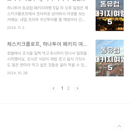
키지 여행의 호텔은 체코의 제2의 도시인 브르노에
하나투어 동유럽 패키지여행 5일 차 오후 일정은 체
위치하고 있어요. 전 세계적으로 유명한 메리어트
스키크룸로프에서 프라하로 넘어와서 야경을 보는
호텔의 체인점으로 코트야드 바이 메리어트 브르노
거예요. 내일 프라하 주간투어를 할 예정이라 간단
이름으로 알려져 있어요. 보통 비즈니스와 같은 출
한 설명과 함께 야경만 보는 것으로! 이번 여행에서
장을 오는 분들에게 알려져 있고 서비스가 좋아 편
2024. 11. 2.
기대했던 부분이 프라하 야경투어였어요. 예전 동유
하게 쉴 수 있었어요. 코트야드 바이 메리어트 브
럽 패키지여행 때도 야경을 봤는데 그게 기억에 많
르노는 2007년에 오픈한 호텔로 현대적인 디자인
이 남았었거든요. 프라하로 넘어와서 호텔로 먼저
체스키크롬로프, 하나투어 패키지 여행 5일차 (feat. 꼴레뇨)
은 물론 내부 인..
갔어요. 오늘 호텔은 그란디오르 호텔로 5성급이었
호텔에서 조식을 일찍 먹고 8시까지 만나서 일정을
어요. 여기 호텔은 엄청 커서 입구도 2개가 있었고
시작했어요. 조식은 식당이 제법 컸고 음식 가짓수
로비에 휴식하는 공간도 넓어서 구경하기 좋을 것
도 많은 편이라 먹고 싶은 것들로 골라 먹을 수 있었
같았어요. 아쉽게도 하루만 숙박하고 심지어 야경투
어요. 무엇보다 깔끔한 호텔 조식이라 마음에 들었
어가 늦게 끝나 정말 잠만 잤다는 것 ㅠㅠ 좋은 호텔
2024. 10. 28.
어요. 바게트 빵부터 요거트, 과일까지 신선하게 잘
인데~~~~~~~~~~~~~ 호텔에서 30분정도 휴
갖춰져 있었고 테이블도 넓어서 불편함이 없었어
식을 취하고 저녁식사 및 야경투어를 진행했어요.
요. 하나투어 동유럽 패키지 여행의 5일 차 일정
1
2
프라하 야경..
은 오전에 체스키크롬로프를 구경하고 오후에 프라
하로 넘어가서 야경투어를 할 예정이에요. 원래는
모든 일정이 끝나고 호텔을 들어가지만 오늘은 호텔
에 먼저 들려서 짐을 풀고 휴식을 취한 뒤 프라하 야
경투어를 하기로 했어요. 야경투어가 끝나는 시간은
보통 9시 30분에서 10시쯤이고 호텔과 멀지 않은
거리여서 걸어서 다녔어요. 3시간 정도 걸리는